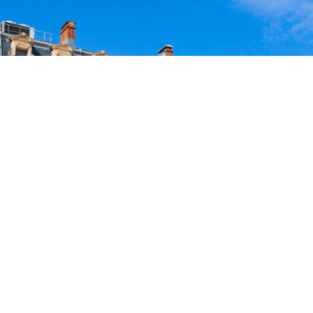
Accueil
>
Qui sommes nous ?
>
Formations
>
Actions de formations
Actions de
formations
mardi 30 avril 2019
,
par
Ahmed MADANI
Dans les documents joints à cet article, vous trouverez
une vue d’ensemble des formations du Comider depuis
2014.
Documents joints
Missions formation 2014-2017
30 avril 2019
-
PDF
-
530.9 kio